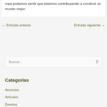
ropa podamos sentir que estamos contribuyendo a construir un
mundo mejor.
←
Entrada anterior
Entrada siguiente
→
A
B
r
u
c
s
h
Categorías
c
i
a
Anuncios
v
r
Artículos
o
p
s
Eventos