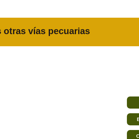
 otras vías pecuarias
C