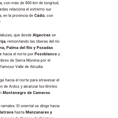
a, con más de 800 km de longitud,
redas relaciona el extremo sur
a, en la provincia de
Cádiz
, con
.
daluzas, que desde
Algeciras
se
ija
, remontando las riberas del río
a, Palma del Río y Posadas
ge hacia el norte por
Pozoblanco
y
mbres de Sierra Morena por el
 famoso Valle de Alcudia.
ge hacia el norte para atravesar el
n de Ardoz y alcanzar los límites
n
Montenegro de Cameros
.
ramales. El oriental se dirige hacia
latrava
hasta
Manzanares y