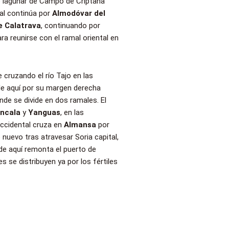
o lagunar de Campo de Criptana
tal continúa por
Almodóvar del
e Calatrava
, continuando por
ra reunirse con el ramal oriental en
e cruzando el río Tajo en las
e aquí por su margen derecha
onde se divide en dos ramales. El
ncala
y
Yanguas
, en las
 occidental cruza en
Almansa
por
 nuevo tras atravesar Soria capital,
de aquí remonta el puerto de
 se distribuyen ya por los fértiles