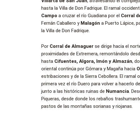
Villarta de San Juan
, atravesando el complej
hasta la Villa de Don Fadrique. El ramal occiden
Campo
a cruzar el río Guadiana por el
Corral d
Fernán Caballero y
Malagón
a Puerto Lápice, pa
la Villa de Don Fadrique.
Por
Corral de Almaguer
se dirige hacia el nort
proximidades de Extremera, remontándolo desd
hasta
Cifuentes, Algora, Imón y Almazán
, d
oriental continúa por Gómara y Magaña hacia
O
estribaciones y de la Sierra Cebollera. El ramal
primera vez el río Duero para volver a hacerlo de
junto a las históricas ruinas de
Numancia
. Des
Piqueras, desde donde los rebaños trashumantes
pastos de las montañas sorianas y riojanas.