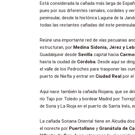
Está considerada la cañada más larga de Españ
pues por sus diferentes ramales, cordeles y ve
peninsular, desde la histórica Laguna de la Jand
todas las restantes cañadas del este peninsular
Reúne una importante red de vías pecuarias an
estructuran, por
Medina Sidonia, Jérez y Lebr
Guadalquivir desde
Sevilla
capital hacia
Carmon
hasta la ciudad de
Córdoba
. Desde aquí se diri
el valle de los Pedroches para trasponer las cu
puerto de Niefla y entrar en
Ciudad Real
por el
Aquí nace también la cañada Riojana, que se diri
río Tajo por Toledo y bordear Madrid por Torrejó
de Soria y La Rioja en el puerto de Santa Inés, e
La cañada Soriana Oriental tiene en Alcudia dos 
el noreste por
Puertollano
y
Granátula de Ca