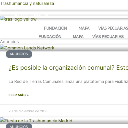
Ir
Trashumancia y naturaleza
al
HAZ UN DONATIVO
contenido
FUNDACIÓN
MAPA
VÍAS PECUARIA
FUNDACIÓN
MAPA
VÍAS PECUARIAS
Anuncios
ANUNCIOS
¿Es posible la organización comunal? Est
La Red de Tierras Comunales lanza una plataforma para visibil
LEER MÁS »
20 de diciembre de 2023
ANUNCIOS