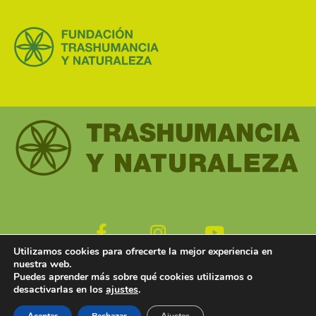
Facebook-
Instagram
Youtube
f
Utilizamos cookies para ofrecerte la mejor experiencia en
nuestra web.
Aviso legal
Política de privacidad
Política de cookies
Puedes aprender más sobre qué cookies utilizamos o
desactivarlas en los
ajustes
.