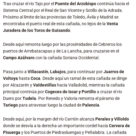
Tras cruzar el río Tajo por el
Puente del Arzobispo
continúa hacia el
Sistema Central por el Real de San Vicente y Sotillo de la Adrada.
Próximo al límite de las provincias de Toledo, Ávila y Madrid se
encontraba el puerto real de esta cañada, no lejos de la
Venta
Juradera de los Toros de Guisando
.
Desde aquí remonta luego por las proximidades de Cebreros los
puertos de Arrebatacapas y de La Lancha, para cruzarse en el
Campo Azálvaro
con la cañada Soriana Occidental.
Pasa junto a
Villacastín
,
Labajos
, para continuar por
Juarros de
Voltoya
hasta
Coca
. Desde aquí un ramal de esta cañada se dirige
por Alcazarén y
Valdestillas
hacia Valladolid, mientras la cañada
principal continúa por
Cogeces de Iscar y Portillo
a cruzar el río
Duero por
Tudela
. Por Renedo y Valoria remonta el páramo de
Tariego
para atravesar luego la ciudad de
Palencia
.
Desde aquí, por la margen del río Carrión alcanza
Perales y Villoldo
donde se desvía a la derecha un importante cordel hacia
Cervera de
Pisuerga
y los Puertos de Piedrasluengas y Peñalabra. La cañada