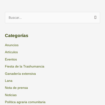
A
B
r
u
c
s
h
Categorías
c
i
a
Anuncios
v
r
Artículos
o
p
s
Eventos
o
Fiesta de la Trashumancia
r
Ganadería extensiva
:
Lana
Nota de prensa
Noticias
Política agraria comunitaria