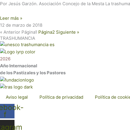
Por Jesús Garzón. Asociación Concejo de la Mesta La trashuma
Leer más »
12 de marzo de 2018
« Anterior
Página
1
Página
2
Siguiente »
TRASHUMANCIA
2026
Año Internacional
de los Pastizales y los Pastores
Aviso legal
Política de privacidad
Política de cooki
ebook-
f
tagram