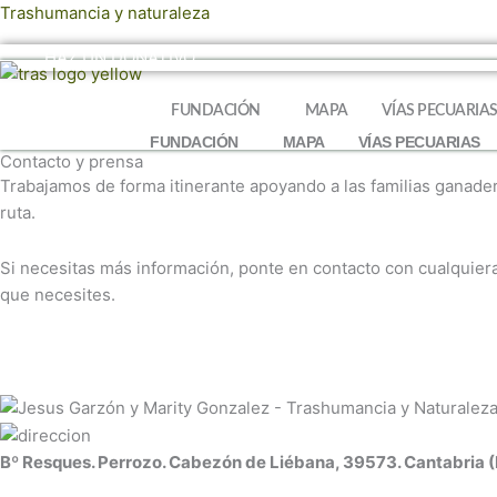
Ir
Trashumancia y naturaleza
al
HAZ UN DONATIVO
contenido
FUNDACIÓN
MAPA
VÍAS PECUARIA
FUNDACIÓN
MAPA
VÍAS PECUARIAS
Contacto y prensa
Trabajamos de forma itinerante apoyando a las familias ganade
ruta.
Si necesitas más información, ponte en
contacto
con cualquiera
que necesites.
Bº Resques. Perrozo. Cabezón de Liébana, 39573. Cantabria 