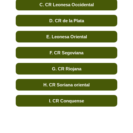
C. CR Leonesa Occidental
D. CR de la Plata
E. Leonesa Oriental
F. CR Segoviana
G. CR Riojana
H. CR Soriana oriental
I. CR Conquense