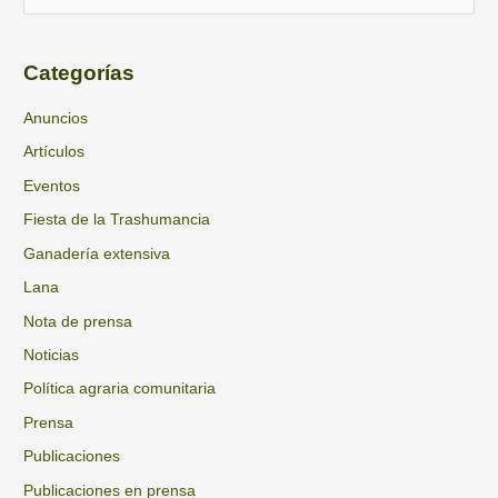
r
u
c
s
h
Categorías
c
i
a
Anuncios
v
r
Artículos
o
p
s
Eventos
o
Fiesta de la Trashumancia
r
Ganadería extensiva
:
Lana
Nota de prensa
Noticias
Política agraria comunitaria
Prensa
Publicaciones
Publicaciones en prensa