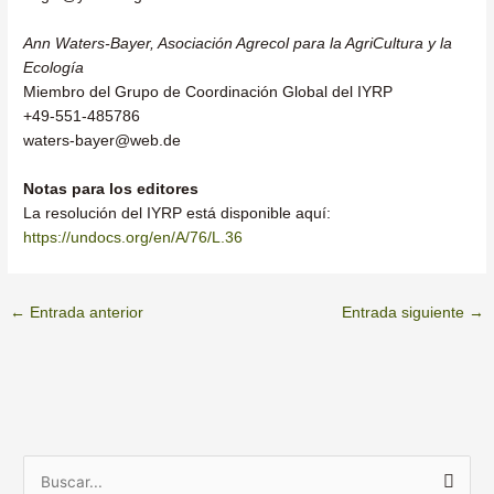
Ann Waters-Bayer, Asociación Agrecol para la AgriCultura y la
Ecología
Miembro del Grupo de Coordinación Global del IYRP
+49-551-485786
waters-bayer@web.de
Notas para los editores
La resolución del IYRP está disponible aquí:
https://undocs.org/en/A/76/L.36
←
Entrada anterior
Entrada siguiente
→
A
B