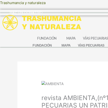
Ir
Trashumancia y naturaleza
al
HAZ UN DONATIVO
contenido
FUNDACIÓN
MAPA
VÍAS PECUARIA
FUNDACIÓN
MAPA
VÍAS PECUARIAS
revista AMBIENTA,(nº
PECUARIAS UN PATR