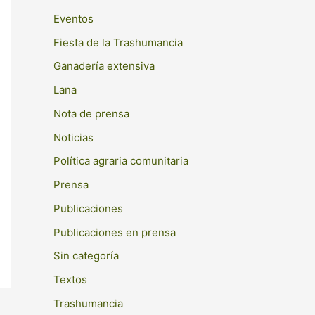
o
p
Eventos
s
o
Fiesta de la Trashumancia
r
Ganadería extensiva
:
Lana
Nota de prensa
Noticias
Política agraria comunitaria
Prensa
Publicaciones
Publicaciones en prensa
Sin categoría
Textos
Trashumancia