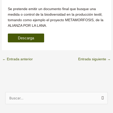
Se pretende emitir un documento final que busque una
medida o control de la biodiversidad en la producción textil,
tomando como ejemplo el proyecto METAMORFOSIS, de la
ALIANZA POR LA LANA.
Descarga
←
Entrada anterior
Entrada siguiente
→
A
B
r
u
c