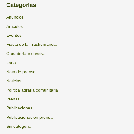
s
h
Categorías
c
i
a
Anuncios
v
r
Artículos
o
p
s
Eventos
o
Fiesta de la Trashumancia
r
Ganadería extensiva
:
Lana
Nota de prensa
Noticias
Política agraria comunitaria
Prensa
Publicaciones
Publicaciones en prensa
Sin categoría