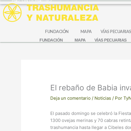
HAZ UN DONATIVO
Ir
al
contenido
FUNDACIÓN
MAPA
VÍAS PECUARIA
FUNDACIÓN
MAPA
VÍAS PECUARIAS
El rebaño de Babia inv
Deja un comentario
/
Noticias
/ Por
Ty
El pasado domingo se celebró la Fiest
1300 ovejas merinas y 70 cabras retinta
trashumancia hasta llegar a Cibeles d