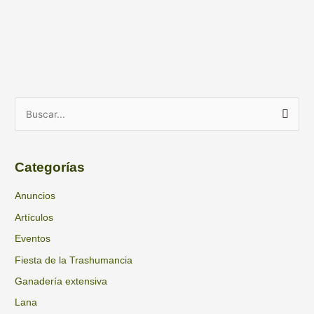
A
B
r
u
c
s
h
Categorías
c
i
a
Anuncios
v
r
Artículos
o
p
s
Eventos
o
Fiesta de la Trashumancia
r
Ganadería extensiva
:
Lana