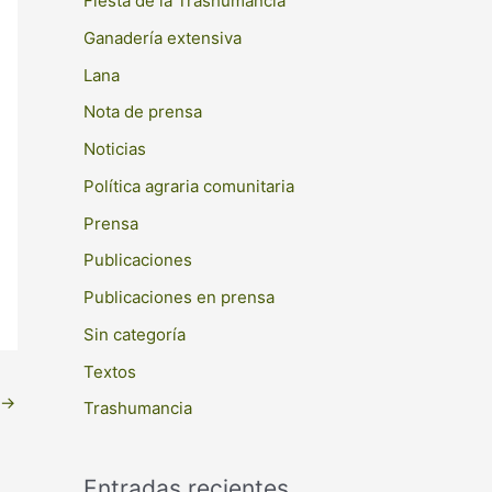
Fiesta de la Trashumancia
r
Ganadería extensiva
:
Lana
Nota de prensa
Noticias
Política agraria comunitaria
Prensa
Publicaciones
Publicaciones en prensa
Sin categoría
Textos
→
Trashumancia
Entradas recientes