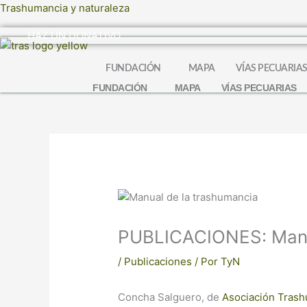
Ir
Trashumancia y naturaleza
al
HAZ UN DONATIVO
contenido
FUNDACIÓN
MAPA
VÍAS PECUARIA
FUNDACIÓN
MAPA
VÍAS PECUARIAS
PUBLICACIONES: Manu
/
Publicaciones
/ Por
TyN
Concha Salguero, de
Asociación Trash