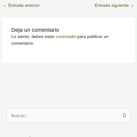
←
Entrada anterior
Entrada siguiente
→
Deja un comentario
Lo siento, debes estar
conectado
para publicar un
comentario.
A
B
r
u
c
s
h