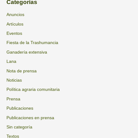
Categorías
c
i
a
Anuncios
v
r
Artículos
o
p
s
Eventos
o
Fiesta de la Trashumancia
r
Ganadería extensiva
:
Lana
Nota de prensa
Noticias
Política agraria comunitaria
Prensa
Publicaciones
Publicaciones en prensa
Sin categoría
Textos