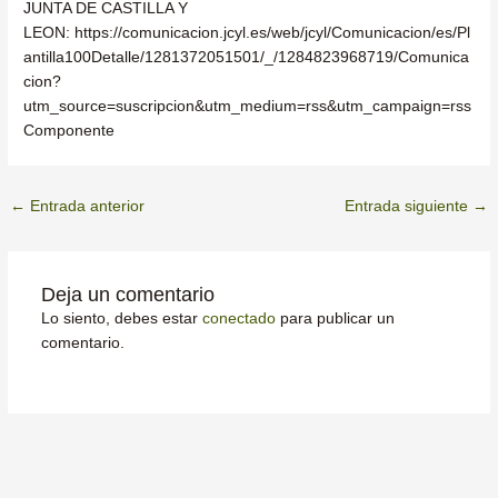
JUNTA DE CASTILLA Y
LEON: https://comunicacion.jcyl.es/web/jcyl/Comunicacion/es/Pl
antilla100Detalle/1281372051501/_/1284823968719/Comunica
cion?
utm_source=suscripcion&utm_medium=rss&utm_campaign=rss
Componente
←
Entrada anterior
Entrada siguiente
→
Deja un comentario
Lo siento, debes estar
conectado
para publicar un
comentario.