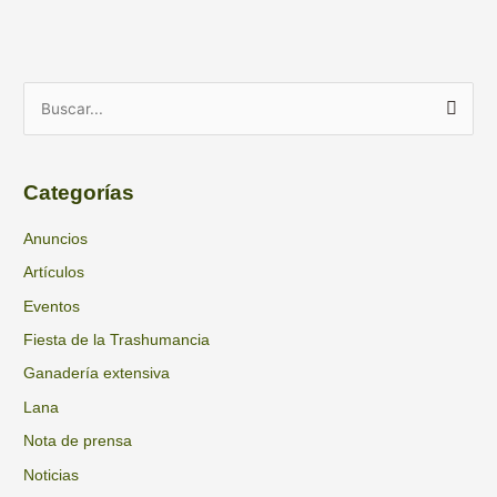
A
B
r
u
c
s
h
Categorías
c
i
a
Anuncios
v
r
Artículos
o
p
s
Eventos
o
Fiesta de la Trashumancia
r
Ganadería extensiva
:
Lana
Nota de prensa
Noticias