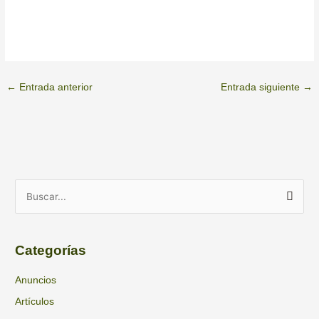
←
Entrada anterior
Entrada siguiente
→
A
B
r
u
c
s
h
Categorías
c
i
a
Anuncios
v
r
Artículos
o
p