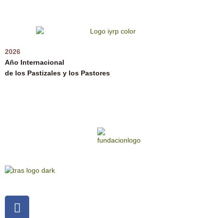
2026
Año Internacional
de los Pastizales y los Pastores
Facebook-
Instagram
Youtube
f