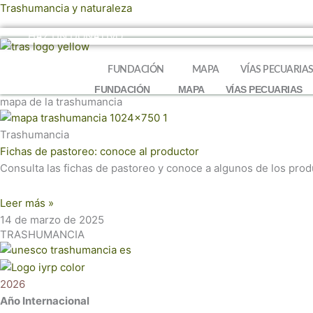
Ir
Trashumancia y naturaleza
al
HAZ UN DONATIVO
contenido
FUNDACIÓN
MAPA
VÍAS PECUARIA
FUNDACIÓN
MAPA
VÍAS PECUARIAS
mapa de la trashumancia
Trashumancia
Fichas de pastoreo: conoce al productor
Consulta las fichas de pastoreo y conoce a algunos de los pro
Leer más »
14 de marzo de 2025
TRASHUMANCIA
2026
Año Internacional