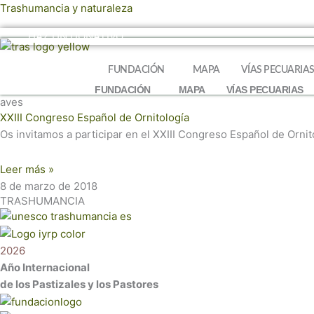
Ir
Trashumancia y naturaleza
al
HAZ UN DONATIVO
contenido
FUNDACIÓN
MAPA
VÍAS PECUARIA
FUNDACIÓN
MAPA
VÍAS PECUARIAS
aves
XXIII Congreso Español de Ornitología
Os invitamos a participar en el XXIII Congreso Español de Ornit
Leer más »
8 de marzo de 2018
TRASHUMANCIA
2026
Año Internacional
de los Pastizales y los Pastores